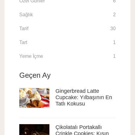
Özel Günler
6
Sağlık
2
Tarif
30
Tart
1
Yeme İçme
1
Geçen Ay
Gingerbread Latte
Cupcake: Yılbaşının En
Tatlı Kokusu
Çikolatalı Portakallı
Crinkle Cookies: Kışın