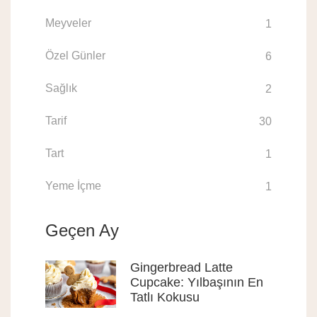
Meyveler
1
Özel Günler
6
Sağlık
2
Tarif
30
Tart
1
Yeme İçme
1
Geçen Ay
Gingerbread Latte
Cupcake: Yılbaşının En
Tatlı Kokusu